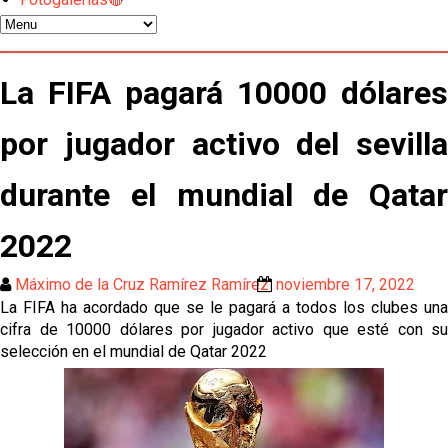
Odysseas Vlachodimos: “El objetivo es mejorar la
temporada pasada”
El Sevilla FC empieza a inscribir a los nuevos
La FIFA pagará 10000 dólares
fichajes
Opinión | "Carta abierta a Alberto Flores" por Rafa
por jugador activo del sevilla
García
durante el mundial de Qatar
Análisis I Quién es y cómo juega Fran González
2022
Endrick y Marc Bernal protagonizan las ofertas más
destacadas del día
Máximo de la Cruz Ramírez Ramírez
noviembre 17, 2022
La FIFA ha acordado que se le pagará a todos los clubes una
El Sevilla Juvenil A última detalles en Canarias para
cifra de 10000 dólares por jugador activo que esté con su
su debut en la Cantalejo Province Cup
selección en el mundial de Qatar 2022
La cita ante el Espanyol a domicilio ya tiene horario
El dato que destaca a Agoumé entre las cinco