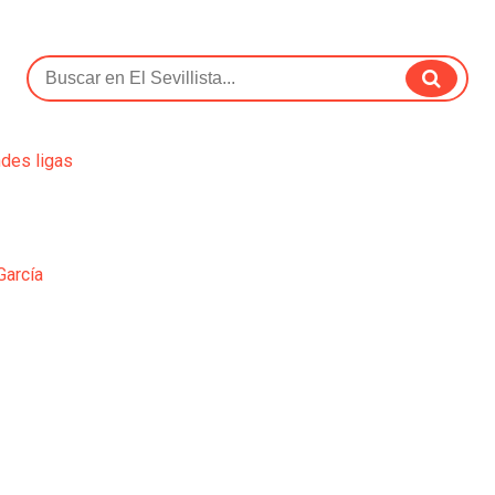
ndes ligas
García