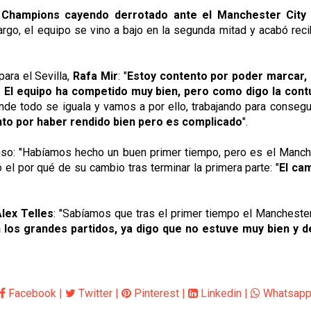
 la Champions cayendo derrotado ante el Manchester City
go, el equipo se vino a bajo en la segunda mitad y acabó recib
para el Sevilla,
Rafa Mir
: "
Estoy contento por poder marcar, 
.
El equipo ha competido muy bien, pero como digo la cont
de todo se iguala y vamos a por ello, trabajando para conseguir
ento por haber rendido bien pero es complicado
".
so: "Habíamos hecho un buen primer tiempo, pero es el Manche
 el por qué de su cambio tras terminar la primera parte: "
El ca
lex Telles
: "Sabíamos que tras el primer tiempo el Manchester
 los grandes partidos, ya digo que no estuve muy bien y
Facebook
|
Twitter
|
Pinterest
|
Linkedin
|
Whatsap