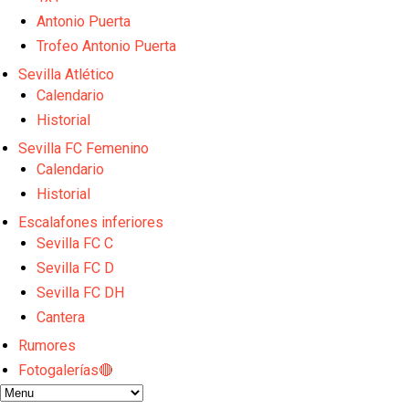
Atlético y Getafe agitan el mercado de LaLiga
Luis García Plaza: No sufrir ya es un paso adelante
Antonio Puerta
Apuesta por la juventud y las ideas claras: el once q
Trofeo Antonio Puerta
El Rayo Vallecano llega a la cita de Nervión con der
Sevilla Atlético
Crónica Pretemporada | Xerez DFC 1-0 Sevilla Atlét
Calendario
Historial
Sevilla FC Femenino
Calendario
Historial
Escalafones inferiores
Sevilla FC C
Sevilla FC D
Sevilla FC DH
Cantera
Rumores
Fotogalerías🔴