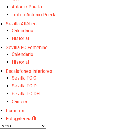
Djibril Sow pone rumbo a Italia para firmar su nuev
Antonio Puerta
Kochorashvili, seria opción para reforzar el centro 
Trofeo Antonio Puerta
Sow muy cerca de cerrar su traspaso al Genoa
Oso es el siguiente en la lista para salir
Sevilla Atlético
Banquillos confirmados: así queda la cantera del S
Calendario
Historial
Sevilla FC Femenino
Calendario
Historial
Escalafones inferiores
Sevilla FC C
Sevilla FC D
Sevilla FC DH
Cantera
Rumores
Fotogalerías🔴