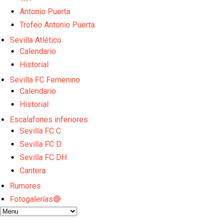
Opinión | "Carta abierta a Alberto Flores" por Rafa G
El Sevilla oficializa el traspaso de Sow
Antonio Puerta
Miguel Sierra: La temporada pasada se vio reflejad
Trofeo Antonio Puerta
Diomande ya es madridista mientras Rodri agita el
Sevilla Atlético
OFICIAL | Juanlu se marcha al Bournemouth
Calendario
Historial
Sevilla FC Femenino
Calendario
Historial
Escalafones inferiores
Sevilla FC C
Sevilla FC D
Sevilla FC DH
Cantera
Rumores
Fotogalerías🔴