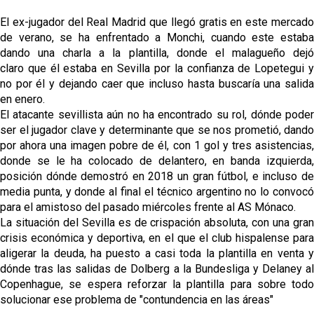
Sow muy cerca de cerrar su traspaso al Genoa
El ex-jugador del Real Madrid que llegó gratis en este mercado
de verano, se ha enfrentado a Monchi, cuando este estaba
Oso es el siguiente en la lista para salir
dando una charla a la plantilla, donde el malagueño dejó
claro que él estaba en Sevilla por la confianza de Lopetegui y
no por él y dejando caer que incluso hasta buscaría una salida
Banquillos confirmados: así queda la cantera del
en enero.
Sevilla Femenino para la 2026/27
El atacante sevillista aún no ha encontrado su rol, dónde poder
ser el jugador clave y determinante que se nos prometió, dando
Celta y Rayo agitan el mercado de La Liga
por ahora una imagen pobre de él, con 1 gol y tres asistencias,
donde se le ha colocado de delantero, en banda izquierda,
posición dónde demostró en 2018 un gran fútbol, e incluso de
Previa | El Sevilla FC cierra la pretemporada con el
media punta, y donde al final el técnico argentino no lo convocó
exigente choque ante el Bayer Leverkusen
para el amistoso del pasado miércoles frente al AS Mónaco.
La situación del Sevilla es de crispación absoluta, con una gran
crisis económica y deportiva, en el que el club hispalense para
aligerar la deuda, ha puesto a casi toda la plantilla en venta y
dónde tras las salidas de Dolberg a la Bundesliga y Delaney al
Copenhague, se espera reforzar la plantilla para sobre todo
solucionar ese problema de "contundencia en las áreas"