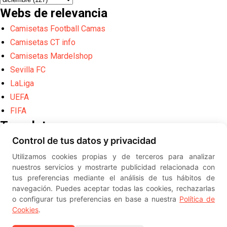
Webs de relevancia
Camisetas Football Camas
Camisetas CT info
Camisetas Mardelshop
Sevilla FC
LaLiga
UEFA
FIFA
Translate
Control de tus datos y privacidad
Powered by
Translate
Utilizamos cookies propias y de terceros para analizar
Diseño web creado por
Erick
nuestros servicios y mostrarte publicidad relacionada con
©
ElSevillista.es - Información sobr
tus preferencias mediante el análisis de tus hábitos de
el Sevilla FC, Sevilla Atlético, Sevilla Femenino y su Cantera
navegación. Puedes aceptar todas las cookies, rechazarlas
-- --
2026
o configurar tus preferencias en base a nuestra
Política de
Cookies
.