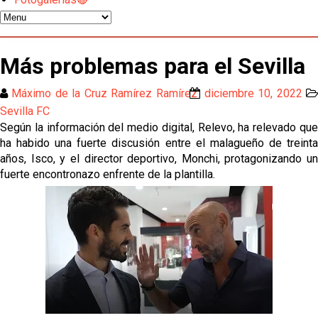
Los contratiempos para García Plaza por la mala
gestión de un inválido Consejo
El Sevilla C se queda en Tercera Federación
Más problemas para el Sevilla
Máximo de la Cruz Ramírez Ramírez
diciembre 10, 2022
Atlético y Getafe agitan el mercado de LaLiga
Sevilla FC
Según la información del medio digital, Relevo, ha relevado que
ha habido una fuerte discusión entre el malagueño de treinta
Luis García Plaza: No sufrir ya es un paso adelante
años, Isco, y el director deportivo, Monchi, protagonizando un
fuerte encontronazo enfrente de la plantilla.
El Sevilla FC plantea ampliar hasta cinco fichajes
más antes del cierre
Djibril Sow pone rumbo a Italia para firmar su nuevo
contrato con el Genoa
Kochorashvili, seria opción para reforzar el centro
del campo sevillista