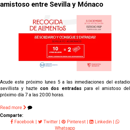
El dato que destaca a Agoumé entre las cinco
amistoso entre Sevilla y Mónaco
grandes ligas
Juanlu de vuelta a Sevilla para cerrar su fichaje a la
Premier
El Granada negocia con el Sevilla FC por Alberto
Flores
El Sevilla continúa con despidos y rechaza una
oferta de 420 millones por el club
El Sevilla mueve ficha por Robbie Ure: la opción 'A'
para el ataque nervionense
Acude este próximo lunes 5 a las inmediaciones del estadio
sevillista y hazte
con dos entradas
para el amistoso de
próximo día 7 a las 20:00 horas.
Read more
Comparte:
Facebook
|
Twitter
|
Pinterest
|
Linkedin
|
Whatsapp