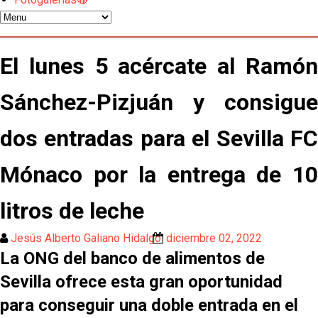
Odysseas Vlachodimos: “El objetivo es mejorar la
temporada pasada”
El Sevilla FC empieza a inscribir a los nuevos
El lunes 5 acércate al Ramón
fichajes
Sánchez-Pizjuán y consigue
Opinión | "Carta abierta a Alberto Flores" por Rafa
García
dos entradas para el Sevilla FC
Análisis I Quién es y cómo juega Fran González
Mónaco por la entrega de 10
Endrick y Marc Bernal protagonizan las ofertas más
litros de leche
destacadas del día
El Sevilla Juvenil A última detalles en Canarias para
Jesús Alberto Galiano Hidalgo
diciembre 02, 2022
su debut en la Cantalejo Province Cup
La ONG del banco de alimentos de
Sevilla ofrece esta gran oportunidad
La cita ante el Espanyol a domicilio ya tiene horario
para conseguir una doble entrada en el