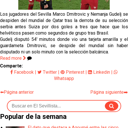
El dato que destaca a Agoumé entre las cinco
grandes ligas
Los jugadores del Sevilla Marco Dmitrovic y Nemanja Gudelj se
Juanlu de vuelta a Sevilla para cerrar su fichaje a la
despiden del mundial de Qatar tras la derrota de su selección
Premier
serbia antes Suiza por dos goles a tres que hace que los
helvéticos pasen como segundos de grupo tras Brasil.
El Granada negocia con el Sevilla FC por Alberto
Gudelj disputó 54' minutos donde vio una tarjeta amarilla y el
Flores
guardameta Dmitrovic, se despide del mundial sin haber
disputado ni un solo minuto con la selección balcánica.
El Sevilla continúa con despidos y rechaza una
Read more
oferta de 420 millones por el club
Comparte:
Facebook
|
Twitter
|
Pinterest
|
Linkedin
|
El Sevilla mueve ficha por Robbie Ure: la opción 'A'
Whatsapp
para el ataque nervionense
⬅️Página anterior
Página siguiente➡️
Popular de la semana
El dato que destaca a Agoumé entre las cinco