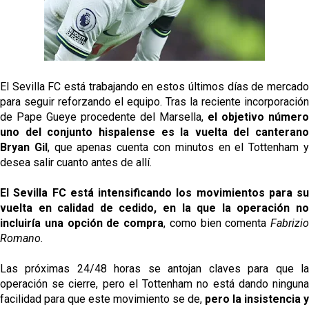
El Sevilla oficializa el traspaso de Sow
Miguel Sierra: La temporada pasada se vio
reflejado que podemos tirar para delante y
trabajamos con ilusión
El Sevilla FC está trabajando en estos últimos días de mercado
Diomande ya es madridista mientras Rodri agita el
para seguir reforzando el equipo. Tras la reciente incorporación
mercado
de Pape Gueye procedente del Marsella,
el objetivo número
uno del conjunto hispalense es la vuelta del canterano
OFICIAL | Juanlu se marcha al Bournemouth
Bryan Gil
, que apenas cuenta con minutos en el Tottenham 
desea salir cuanto antes de allí.
El Sevilla FC está intensificando los movimientos para su
vuelta en calidad de cedido, en la que la operación no
incluiría una opción de compra
, como bien comenta
Fabrizio
Romano.
Las próximas 24/48 horas se antojan claves para que la
operación se cierre, pero el Tottenham no está dando ninguna
facilidad para que este movimiento se de,
pero la insistencia y