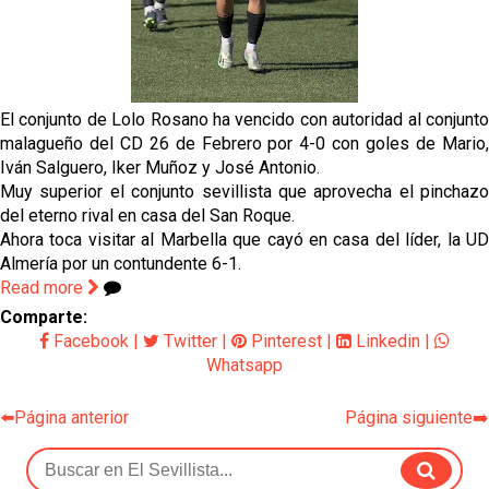
El dato que destaca a Agoumé entre las cinco
grandes ligas
Juanlu de vuelta a Sevilla para cerrar su fichaje a la
Premier
El conjunto de Lolo Rosano ha vencido con autoridad al conjunto
El Granada negocia con el Sevilla FC por Alberto
malagueño del CD 26 de Febrero por 4-0 con goles de Mario,
Flores
Iván Salguero, Iker Muñoz y José Antonio.
Muy superior el conjunto sevillista que aprovecha el pinchazo
El Sevilla continúa con despidos y rechaza una
del eterno rival en casa del San Roque.
oferta de 420 millones por el club
Ahora toca visitar al Marbella que cayó en casa del líder, la UD
Almería por un contundente 6-1.
El Sevilla mueve ficha por Robbie Ure: la opción 'A'
Read more
para el ataque nervionense
Comparte:
Facebook
|
Twitter
|
Pinterest
|
Linkedin
|
Whatsapp
⬅️Página anterior
Página siguiente➡️