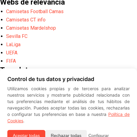
Webs de relevancia
Camisetas Football Camas
Camisetas CT info
Camisetas Mardelshop
Sevilla FC
LaLiga
UEFA
FIFA
Translate
Control de tus datos y privacidad
Powered by
Translate
Utilizamos cookies propias y de terceros para analizar
Diseño web creado por
Erick
nuestros servicios y mostrarte publicidad relacionada con
©
ElSevillista.es - Información sobr
tus preferencias mediante el análisis de tus hábitos de
el Sevilla FC, Sevilla Atlético, Sevilla Femenino y su Cantera
navegación. Puedes aceptar todas las cookies, rechazarlas
-- --
2026
o configurar tus preferencias en base a nuestra
Política de
Cookies
.
Aceptar todas
Rechazar todas
Configurar