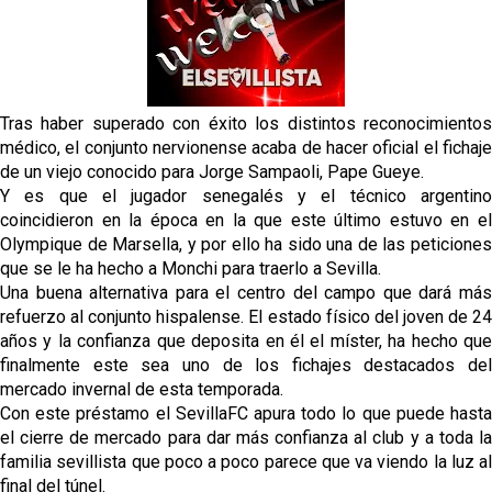
El Sevilla FC empieza a inscribir a los nuevos
fichajes
Opinión | "Carta abierta a Alberto Flores" por Rafa
García
Tras haber superado con éxito los distintos reconocimientos
El Sevilla oficializa el traspaso de Sow
médico, el conjunto nervionense acaba de hacer oficial el fichaje
de un viejo conocido para Jorge Sampaoli, Pape Gueye.
Y es que el jugador senegalés y el técnico argentino
Miguel Sierra: La temporada pasada se vio
coincidieron en la época en la que este último estuvo en el
reflejado que podemos tirar para delante y
Olympique de Marsella, y por ello ha sido una de las peticiones
trabajamos con ilusión
que se le ha hecho a Monchi para traerlo a Sevilla.
Diomande ya es madridista mientras Rodri agita el
Una buena alternativa para el centro del campo que dará más
mercado
refuerzo al conjunto hispalense. El estado físico del joven de 24
años y la confianza que deposita en él el míster, ha hecho que
finalmente este sea uno de los fichajes destacados del
mercado invernal de esta temporada.
Con este préstamo el SevillaFC apura todo lo que puede hasta
el cierre de mercado para dar más confianza al club y a toda la
familia sevillista que poco a poco parece que va viendo la luz al
final del túnel.