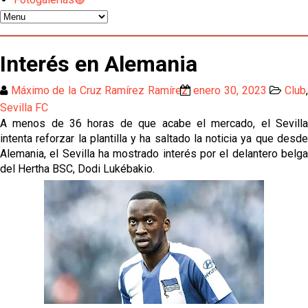
Odysseas Vlachodimos: “El objetivo es mejorar la
temporada pasada”
El Sevilla FC empieza a inscribir a los nuevos
Interés en Alemania
fichajes
Opinión | "Carta abierta a Alberto Flores" por Rafa
Máximo de la Cruz Ramírez Ramírez
enero 30, 2023
Club
García
Sevilla FC
A menos de 36 horas de que acabe el mercado, el Sevilla
Análisis I Quién es y cómo juega Fran González
intenta reforzar la plantilla y ha saltado la noticia ya que desde
Alemania, el Sevilla ha mostrado interés por el delantero belga
del Hertha BSC, Dodi Lukébakio.
Endrick y Marc Bernal protagonizan las ofertas más
destacadas del día
El Sevilla Juvenil A última detalles en Canarias para
su debut en la Cantalejo Province Cup
La cita ante el Espanyol a domicilio ya tiene horario
El dato que destaca a Agoumé entre las cinco