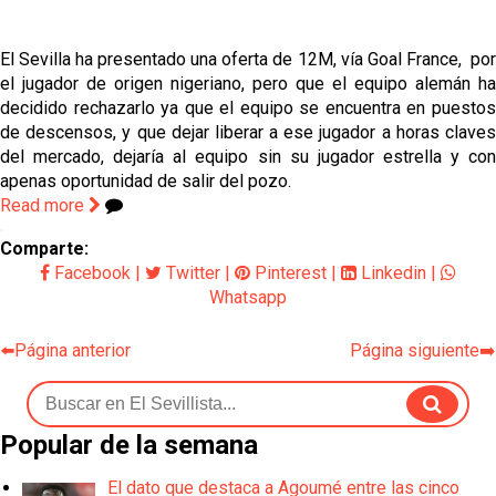
grandes ligas
El Sevilla ha presentado una oferta de 12M, vía Goal France, por
Juanlu de vuelta a Sevilla para cerrar su fichaje a la
el jugador de origen nigeriano, pero que el equipo alemán ha
Premier
decidido rechazarlo ya que el equipo se encuentra en puestos
de descensos, y que dejar liberar a ese jugador a horas claves
El Granada negocia con el Sevilla FC por Alberto
Flores
del mercado, dejaría al equipo sin su jugador estrella y con
apenas oportunidad de salir del pozo.
El Sevilla continúa con despidos y rechaza una
Read more
oferta de 420 millones por el club
Comparte:
El Sevilla mueve ficha por Robbie Ure: la opción 'A'
Facebook
|
Twitter
|
Pinterest
|
Linkedin
|
para el ataque nervionense
Whatsapp
⬅️Página anterior
Página siguiente➡️
Popular de la semana
El dato que destaca a Agoumé entre las cinco