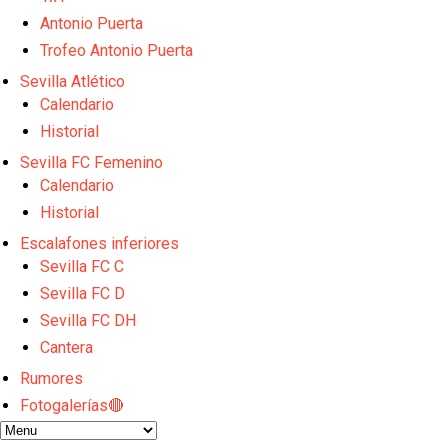
Alberto Flores, muy cerca de convertirse en nuevo 
Antonio Puerta
El Granada negocia con el Sevilla FC por Alberto Fl
IDV reclama dinero al Sevilla por Mercado
Trofeo Antonio Puerta
El Sevilla FC cierra el fichaje de Robbie Ure
Sevilla Atlético
Crónica Pretemporada | Real Madrid 2-4 Sevilla FC
Calendario
Historial
Sevilla FC Femenino
Calendario
Historial
Escalafones inferiores
Sevilla FC C
Sevilla FC D
Sevilla FC DH
Cantera
Rumores
Fotogalerías🔴