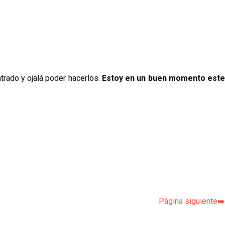
trado y ojalá poder hacerlos.
Estoy en un buen momento est
p
Página siguiente➡️