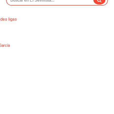
ndes ligas
García