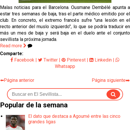
Sow muy cerca de cerrar su traspaso al Genoa
Malas noticias para el Barcelona. Ousmane Dembélé apunta a
estar tres semanas de baja, tras el parte médico emitido por el
Oso es el siguiente en la lista para salir
club. En concreto, el extremo francés sufre "una lesión en el
recto anterior del muslo izquierdo", lo que se podría traducir en
más un mes de baja y será baja en el duelo ante el conjunto
Banquillos confirmados: así queda la cantera del
sevillista la próxima jornada.
Sevilla Femenino para la 2026/27
Read more
Comparte:
Celta y Rayo agitan el mercado de La Liga
Facebook
|
Twitter
|
Pinterest
|
Linkedin
|
Whatsapp
Previa | El Sevilla FC cierra la pretemporada con el
exigente choque ante el Bayer Leverkusen
⬅️Página anterior
Página siguiente➡️
Popular de la semana
El dato que destaca a Agoumé entre las cinco
grandes ligas