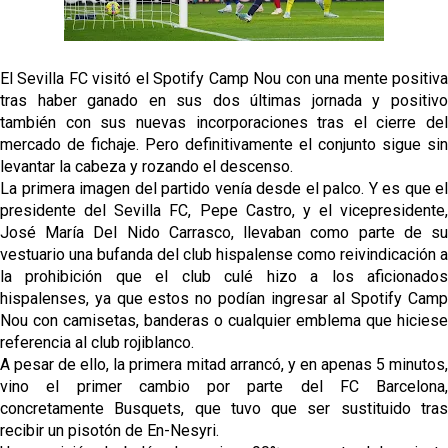
grandes ligas
Juanlu de vuelta a Sevilla para cerrar su fichaje a la
Premier
El Sevilla FC visitó el Spotify Camp Nou con una mente positiva
tras haber ganado en sus dos últimas jornada y positivo
El Granada negocia con el Sevilla FC por Alberto
también con sus nuevas incorporaciones tras el cierre del
Flores
mercado de fichaje. Pero definitivamente el conjunto sigue sin
levantar la cabeza y rozando el descenso.
El Sevilla continúa con despidos y rechaza una
La primera imagen del partido venía desde el palco. Y es que el
oferta de 420 millones por el club
presidente del Sevilla FC, Pepe Castro, y el vicepresidente,
El Sevilla mueve ficha por Robbie Ure: la opción 'A'
José María Del Nido Carrasco, llevaban como parte de su
para el ataque nervionense
vestuario una bufanda del club hispalense como reivindicación a
la prohibición que el club culé hizo a los aficionados
hispalenses, ya que estos no podían ingresar al Spotify Camp
Nou con camisetas, banderas o cualquier emblema que hiciese
referencia al club rojiblanco.
A pesar de ello, la primera mitad arrancó, y en apenas 5 minutos,
vino el primer cambio por parte del FC Barcelona,
concretamente Busquets, que tuvo que ser sustituido tras
recibir un pisotón de En-Nesyri.