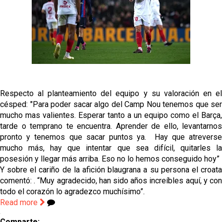
Oso es el siguiente en la lista para salir
Banquillos confirmados: así queda la cantera del
Sevilla Femenino para la 2026/27
Celta y Rayo agitan el mercado de La Liga
Respecto al planteamiento del equipo y su valoración en el
césped: "Para poder sacar algo del Camp Nou tenemos que ser
mucho mas valientes. Esperar tanto a un equipo como el Barça,
Previa | El Sevilla FC cierra la pretemporada con el
tarde o temprano te encuentra. Aprender de ello, levantarnos
exigente choque ante el Bayer Leverkusen
pronto y tenemos que sacar puntos ya. Hay que atreverse
mucho más, hay que intentar que sea difícil, quitarles la
posesión y llegar más arriba. Eso no lo hemos conseguido hoy”
Y sobre el cariño de la afición blaugrana a su persona el croata
comentó: . “Muy agradecido, han sido años increíbles aquí, y con
todo el corazón lo agradezco muchísimo”.
Read more
Comparte: