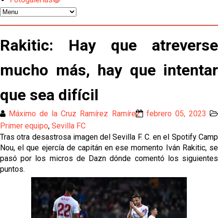
gestión de un inválido Consejo
El Sevilla C se queda en Tercera Federación
Rakitic: Hay que atreverse
Atlético y Getafe agitan el mercado de LaLiga
mucho más, hay que intentar
Luis García Plaza: No sufrir ya es un paso adelante
que sea difícil
Máximo de la Cruz Ramírez Ramírez
febrero 05, 2023
El Sevilla FC plantea ampliar hasta cinco fichajes
Primer equipo
,
Sevilla FC
más antes del cierre
Tras otra desastrosa imagen del Sevilla F. C. en el Spotify Camp
Nou, el que ejercía de capitán en ese momento Iván Rakitic, se
Djibril Sow pone rumbo a Italia para firmar su nuevo
pasó por los micros de Dazn dónde comentó los siguientes
contrato con el Genoa
puntos.
Kochorashvili, seria opción para reforzar el centro
del campo sevillista
Sow muy cerca de cerrar su traspaso al Genoa