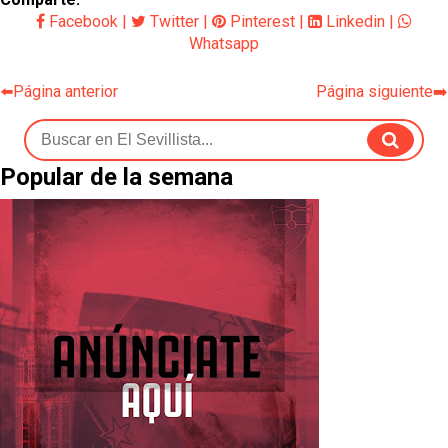
Facebook
|
Twitter
|
Pinterest
|
Linkedin
|
Whatsapp
⬅️Página anterior
Página siguiente➡️
Popular de la semana