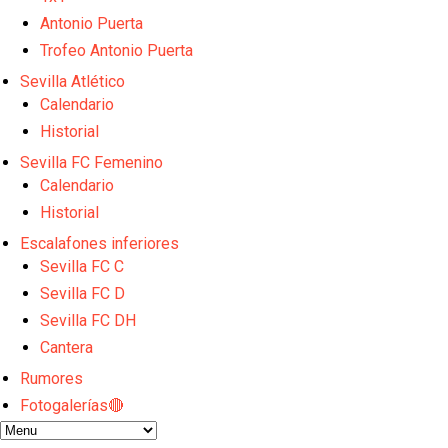
El Sevilla continúa con despidos y rechaza una ofer
El Sevilla mueve ficha por Robbie Ure: la opción 'A'
Antonio Puerta
Los contratiempos para García Plaza por la mala ge
Trofeo Antonio Puerta
La revolución de José Ignacio Navarro en el Sevilla
Sevilla Atlético
Análisis | El Sevilla FC cierra una pretemporada de 
Calendario
Historial
Sevilla FC Femenino
Calendario
Historial
Escalafones inferiores
Sevilla FC C
Sevilla FC D
Sevilla FC DH
Cantera
Rumores
Fotogalerías🔴