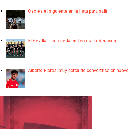
Oso es el siguiente en la lista para salir
El Sevilla C se queda en Tercera Federación
Alberto Flores, muy cerca de convertirse en nuevo