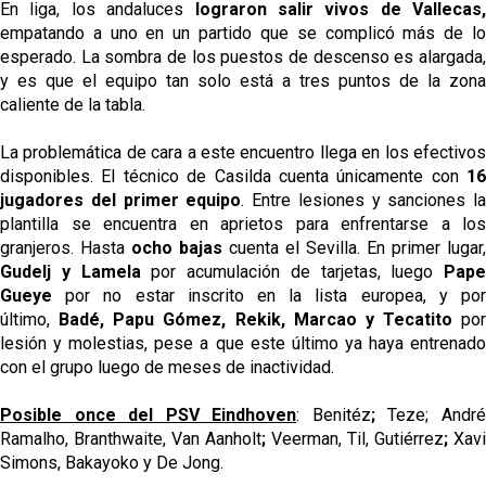
En liga, los andaluces
lograron salir vivos de Vallecas,
empatando a uno en un partido que se complicó más de lo
esperado. La sombra de los puestos de descenso es alargada,
y es que el equipo tan solo está a tres puntos de la zona
caliente de la tabla.
La problemática de cara a este encuentro llega en los efectivos
disponibles. El técnico de Casilda cuenta únicamente con
16
jugadores del primer equipo
. Entre lesiones y sanciones la
plantilla se encuentra en aprietos para enfrentarse a los
granjeros. Hasta
ocho bajas
cuenta el Sevilla. En primer lugar,
Gudelj y Lamela
por acumulación de tarjetas, luego
Pape
Gueye
por no estar inscrito en la lista europea, y por
último,
Badé, Papu Gómez, Rekik, Marcao y Tecatito
por
lesión y molestias, pese a que este último ya haya entrenado
con el grupo luego de meses de inactividad.
Posible once del PSV Eindhoven
: Benitéz
;
Teze; Andr
Ramalho, Branthwaite, Van Aanholt
;
Veerman, Til, Gutiérrez
;
Xavi
Simons, Bakayoko y De Jong.