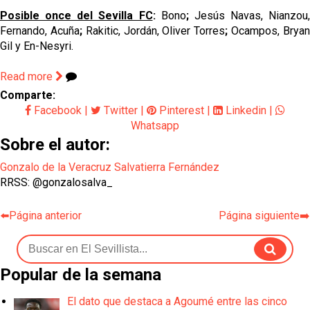
Posible once del Sevilla FC
:
Bono
;
Jesús Navas, Nianzou,
Fernando, Acuña
;
Rakitic, Jordán, Oliver Torres
;
Ocampos, Brya
Gil y En-Nesyri.
Read more
Comparte:
Facebook
|
Twitter
|
Pinterest
|
Linkedin
|
Whatsapp
Sobre el autor:
Gonzalo de la Veracruz Salvatierra Fernández
RRSS: @gonzalosalva_
⬅️Página anterior
Página siguiente➡️
Popular de la semana
El dato que destaca a Agoumé entre las cinco