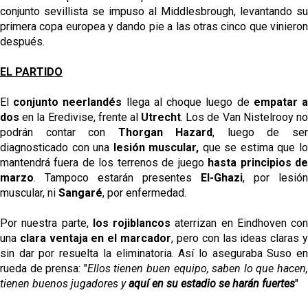
conjunto sevillista se impuso al Middlesbrough, levantando su
primera copa europea y dando pie a las otras cinco que vinieron
después.
EL PARTIDO
El
conjunto neerlandés
llega al choque luego de
empatar 
dos
en la Eredivise, frente al
Utrecht
. Los de Van Nistelrooy n
podrán contar con
Thorgan Hazard
, luego de se
diagnosticado con una
lesión muscular,
que se estima que l
mantendrá fuera de los terrenos de juego
hasta principios d
marzo
. Tampoco estarán presentes
El-Ghazi
, por lesión
muscular, ni
Sangaré
, por enfermedad.
Por nuestra parte,
los rojiblancos
aterrizan en Eindhoven con
una
clara ventaja en el marcador
, pero con las ideas claras 
sin dar por resuelta la eliminatoria. Así lo aseguraba Suso en
rueda de prensa: "
Ellos tienen buen equipo, saben lo que hacen
tienen buenos jugadores y
aquí en su estadio se harán fuertes
"