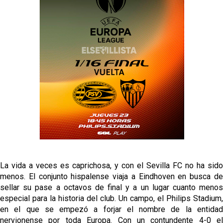
El Sevilla FC empieza a inscribir a los nuevos
fichajes
Opinión | "Carta abierta a Alberto Flores" por Rafa
García
El Sevilla oficializa el traspaso de Sow
Miguel Sierra: La temporada pasada se vio
reflejado que podemos tirar para delante y
trabajamos con ilusión
Diomande ya es madridista mientras Rodri agita el
mercado
La vida a veces es caprichosa, y con el Sevilla FC no ha sido
menos. El conjunto hispalense viaja a Eindhoven en busca de
sellar su pase a octavos de final y a un lugar cuanto menos
especial para la historia del club. Un campo, el Philips Stadium,
en el que se empezó a forjar el nombre de la entidad
nervionense por toda Europa. Con un contundente 4-0 el