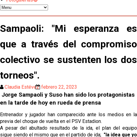
Kochorashvili, seria opción para reforzar el centro
del campo sevillista
Sow muy cerca de cerrar su traspaso al Genoa
Sampaoli: "Mi esperanza es
que a través del compromiso
Oso es el siguiente en la lista para salir
colectivo se sustenten los dos
El Sevilla FC oficializa la cesión de Rafa Mir al Aris
de Salónica
torneos".
Juanlu se marcha traspasado al Bournemouth
Claudia Estévez
febrero 22, 2023
Jorge Sampaoli y Suso han sido los protagonistas
Emery quiere pescar en el Atleti , el Villareal ya
en la tarde de hoy en rueda de prensa
tiene nuevo portero y el Getafe mueve ficha... Las
últimas novedades del mercado de La Liga
Entrenador y jugador han comparecido ante los medios en la
Vargas y Sow se incorporan al grupo en la sesión
previa del choque de vuelta en el PSV Estadion.
del martes
A pesar del abultado resultado de la ida, el plan del equipo
sigue siendo el mismo que en el partido de ida;
"l
a idea que yo