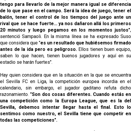
Odysseas Vlachodimos: “El objetivo es mejorar la
tengo para llevarlo de la mejor manera igual se diferencia
temporada pasada”
de lo que pase en el campo. Será la idea de juego, tener el
balón, tener el control de los tiempos del juego ante un
El Sevilla FC empieza a inscribir a los nuevos
rival que se hace fuerte... ya nos dañaron allá los primeros
fichajes
20 minutos y luego pegamos en los momentos justos"
,
sentenció Sampaoli. En la misma línea se ha expresado Suso
Opinión | "Carta abierta a Alberto Flores" por Rafa
que considera que
"
es
un resultado que hubiésemos firmado
García
antes de la ida pero es peligroso.
Ellos tienen buen equipo
saben lo que hacen, tienen buenos jugadores y aquí en su
El Sevilla oficializa el traspaso de Sow
estadio se harán fuertes".
Hay quien considera que en la situación en la que se encuentra
el Sevilla FC en Liga, la competición europea incordia en el
calendario, sin embargo, el jugador gaditano refuta dicho
razonamiento.
"Son dos cosas diferentes. Cuando estás en
una competición como la Europa League, que es la del 
Sevilla, debemos intentar llegar hasta el final. Esto lo 
sentimos como nuestro, el Sevilla tiene que competir en 
todas las competiciones".