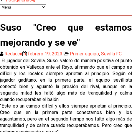
Vargas y Sow se incorporan al grupo en la sesión
del martes
Odysseas Vlachodimos: “El objetivo es mejorar la
Suso "Creo que estamos
temporada pasada”
El Sevilla FC empieza a inscribir a los nuevos
mejorando y se ve"
fichajes
Redacción
febrero 19, 2023
Primer equipo
,
Sevilla FC
Opinión | "Carta abierta a Alberto Flores" por Rafa
El jugador del Sevilla, Suso, valoró de manera positiva el punto
García
obtenido en Vallecas ante el Rayo, afirmando que el campo es
difícil y los locales siempre aprietan al principio. Según el
Análisis I Quién es y cómo juega Fran González
jugador gaditano, en la primera parte, el equipo sevillista
conectó bien y aguantó la presión del rival, aunque en la
segunda mitad les faltó algo más de tranquilidad y calma
Endrick y Marc Bernal protagonizan las ofertas más
cuando recuperaban el balón.
destacadas del día
"Este es un campo difícil y ellos siempre aprietan al principio.
Creo que en la primera parte conectamos bien y los
El Sevilla Juvenil A última detalles en Canarias para
aguantamos, pero en el segundo tiempo nos faltó algo más de
su debut en la Cantalejo Province Cup
tranquilidad y de calma cuando recuperábamos. Pero creo que
estamos mejorando y se ve"