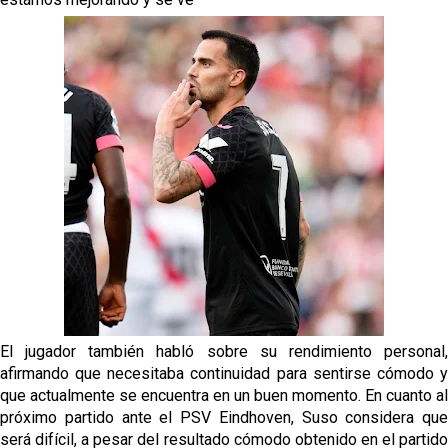
La cita ante el Espanyol a domicilio ya tiene horario
El dato que destaca a Agoumé entre las cinco
grandes ligas
Alberto Flores, muy cerca de convertirse en nuevo
jugador del Granada CF
El Granada negocia con el Sevilla FC por Alberto
Flores
El Sevilla continúa con despidos y rechaza una
oferta de 420 millones por el club
El jugador también habló sobre su rendimiento personal,
afirmando que necesitaba continuidad para sentirse cómodo y
que actualmente se encuentra en un buen momento. En cuanto al
próximo partido ante el PSV Eindhoven, Suso considera que
será difícil, a pesar del resultado cómodo obtenido en el partido