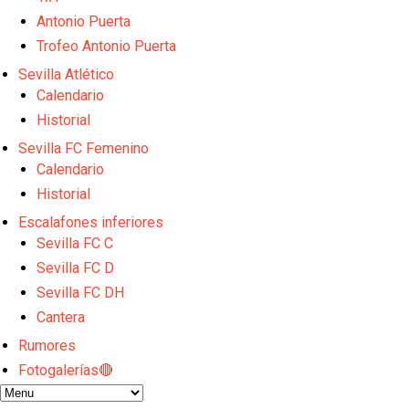
Emery quiere pescar en el Atleti , el Villareal ya t
Vargas y Sow se incorporan al grupo en la sesión d
Antonio Puerta
Odysseas Vlachodimos: “El objetivo es mejorar la 
Trofeo Antonio Puerta
El Sevilla FC empieza a inscribir a los nuevos fichaj
Sevilla Atlético
Opinión | "Carta abierta a Alberto Flores" por Rafa G
Calendario
Historial
Sevilla FC Femenino
Calendario
Historial
Escalafones inferiores
Sevilla FC C
Sevilla FC D
Sevilla FC DH
Cantera
Rumores
Fotogalerías🔴