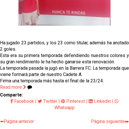
gestión de un inválido Consejo
El Sevilla C se queda en Tercera Federación
Análisis | El Sevilla FC cierra una pretemporada de
contrastes antes del inicio de LaLiga
Ha jugado 23 partidos, y los 23 como titular, además ha anotado
2 goles.
Joan Jordán cerca de salir del Sevilla FC
Esta era su primera temporada defendiendo nuestros colores y
su gran rendimiento le ha hecho ganarse esta renovación.
La temporada pasada la jugó en la Barrera FC. La temporada que
Apuesta por la juventud y las ideas claras: el once
viene formará parte de nuestro Cadete A.
que perfila el Sevilla FC para el debut liguero
Firma una temporada más hasta el final de la 23/24.
Read more
Comparte:
Facebook
|
Twitter
|
Pinterest
|
Linkedin
|
Whatsapp
⬅️Página anterior
Página siguiente➡️