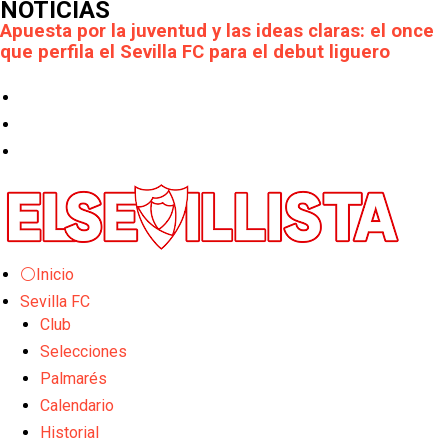
NOTICIAS
Apuesta por la juventud y las ideas claras: el once
que perfila el Sevilla FC para el debut liguero
El Rayo Vallecano llega a la cita de Nervión con
derrota
Crónica Pretemporada | Xerez DFC 1-0 Sevilla
Atlético
Crónica Pretemporada I Bayer Leverkusen 2-1
Sevilla FC
El Tribunal Superior de Justicia concede la
⚪Inicio
cautelar a Isi Palazón
Sevilla FC
Club
Banquillos confirmados: así queda la cantera del
Selecciones
Sevilla Femenino para la 2026/27
Palmarés
Celta y Rayo agitan el mercado de La Liga
Calendario
Historial