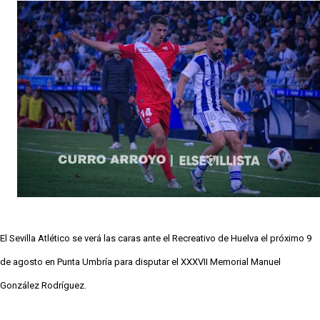
para el ataque nervionense
Los contratiempos para García Plaza por la mala
gestión de un inválido Consejo
La revolución de José Ignacio Navarro en el Sevilla
FC
Análisis | El Sevilla FC cierra una pretemporada de
contrastes antes del inicio de LaLiga
Joan Jordán cerca de salir del Sevilla FC
El Sevilla Atlético se verá las caras ante el Recreativo de Huelva el próximo 9
de agosto en Punta Umbría para disputar el XXXVII Memorial Manuel
González Rodríguez.