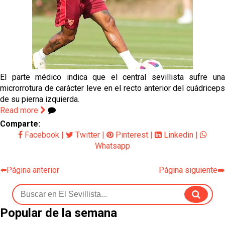
El Sevilla oficializa el traspaso de Sow
Miguel Sierra: La temporada pasada se vio
reflejado que podemos tirar para delante y
trabajamos con ilusión
Diomande ya es madridista mientras Rodri agita el
El parte médico indica que el central sevillista sufre una
mercado
microrrotura de carácter leve en el recto anterior del cuádriceps
OFICIAL | Juanlu se marcha al Bournemouth
de su pierna izquierda.
Read more
Comparte:
Facebook
|
Twitter
|
Pinterest
|
Linkedin
|
Whatsapp
⬅️Página anterior
Página siguiente➡️
Popular de la semana