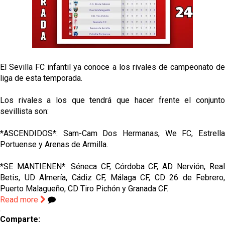
Sow muy cerca de cerrar su traspaso al Genoa
Oso es el siguiente en la lista para salir
El Sevilla FC infantil ya conoce a los rivales de campeonato de
Banquillos confirmados: así queda la cantera del
Sevilla Femenino para la 2026/27
liga de esta temporada.
Celta y Rayo agitan el mercado de La Liga
Los rivales a los que tendrá que hacer frente el conjunto
sevillista son:
*ASCENDIDOS*: Sam-Cam Dos Hermanas, We FC, Estrella
Portuense y Arenas de Armilla.
*SE MANTIENEN*: Séneca CF, Córdoba CF, AD Nervión, Real
Betis, UD Almería, Cádiz CF, Málaga CF, CD 26 de Febrero,
Puerto Malagueño, CD Tiro Pichón y Granada CF.
Read more
Comparte: