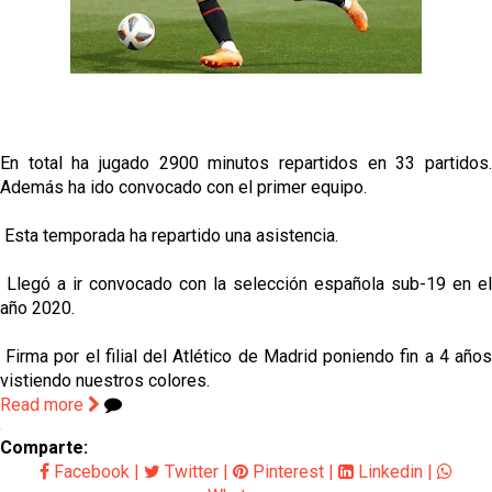
El Sevilla FC empieza a inscribir a los nuevos
fichajes
Opinión | "Carta abierta a Alberto Flores" por Rafa
García
El Sevilla oficializa el traspaso de Sow
En total ha jugado 2900 minutos repartidos en 33 partidos.
Además ha ido convocado con el primer equipo.
Miguel Sierra: La temporada pasada se vio
reflejado que podemos tirar para delante y
Esta temporada ha repartido una asistencia.
trabajamos con ilusión
Diomande ya es madridista mientras Rodri agita el
Llegó a ir convocado con la selección española sub-19 en el
mercado
año 2020.
Firma por el filial del Atlético de Madrid poniendo fin a 4 años
vistiendo nuestros colores.
Read more
Comparte:
Facebook
|
Twitter
|
Pinterest
|
Linkedin
|