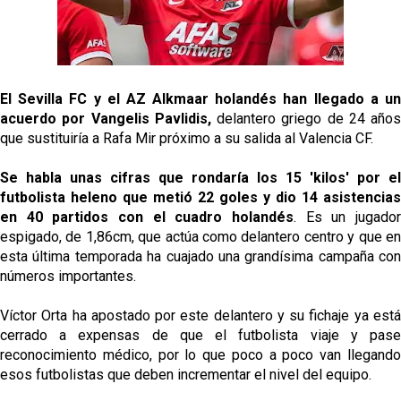
Oso es el siguiente en la lista para salir
El Sevilla FC oficializa la cesión de Rafa Mir al Aris
de Salónica
El Sevilla FC y el AZ Alkmaar holandés han llegado a un
acuerdo por Vangelis Pavlidis,
delantero griego de 24 años
Juanlu se marcha traspasado al Bournemouth
que sustituiría a Rafa Mir próximo a su salida al Valencia CF.
Se habla unas cifras que rondaría los 15 'kilos' por el
Previa | El Sevilla FC cierra la pretemporada con el
futbolista heleno que metió 22 goles y dio 14 asistencias
exigente choque ante el Bayer Leverkusen
en 40 partidos con el cuadro holandés
. Es un jugador
espigado, de 1,86cm, que actúa como delantero centro y que en
esta última temporada ha cuajado una grandísima campaña con
números importantes.
Víctor Orta ha apostado por este delantero y su fichaje ya está
cerrado a expensas de que el futbolista viaje y pase
reconocimiento médico, por lo que poco a poco van llegando
esos futbolistas que deben incrementar el nivel del equipo.