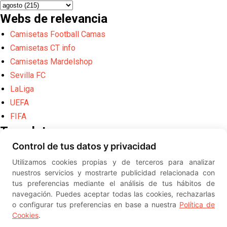
Webs de relevancia
Camisetas Football Camas
Camisetas CT info
Camisetas Mardelshop
Sevilla FC
LaLiga
UEFA
FIFA
Translate
Control de tus datos y privacidad
Powered by
Translate
Utilizamos cookies propias y de terceros para analizar
Diseño web creado por
Erick
nuestros servicios y mostrarte publicidad relacionada con
©
ElSevillista.es - Información sobr
tus preferencias mediante el análisis de tus hábitos de
el Sevilla FC, Sevilla Atlético, Sevilla Femenino y su Cantera
navegación. Puedes aceptar todas las cookies, rechazarlas
-- --
2026
o configurar tus preferencias en base a nuestra
Política de
Cookies
.