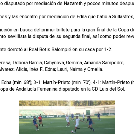
inuto disputado por mediación de Nazareth y pocos minutos despu
nes y las encontró por mediación de Edna que batió a Sullastres,
ción en busca del primer billete para la gran final de la Copa de
o sevillista la disputa de su segunda final, así como poder reva
nte derrotó al Real Betis Balompié en su casa por 1-2.
 Teresa, Débora García; Cahynová, Gemma, Amanda Sampedro;
ez; Alicia, Inés F., Edna; Lauri, Naima y Ornella.
Edna (min. 68'); 3-1: Martín-Prieto (min. 70'); 4-1: Martín-Prieto (m
Copa de Andalucía Femenina disputado en la CD Luis del Sol.