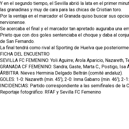
Y en el segundo tiempo, el Sevilla abrió la lata en el primer m
las granadinas y muy de cara para las chicas de Cristian toro.
Por la ventaja en el marcador el Granada quiso buscar sus opcio
nervionense.
Se acercaba el final y el marcador tan apretado auguraba una emo
Prieto que con dos goles sentenciaba el choque y daba al conjunt
de San Fernando.
La final tendrá como rival al Sporting de Huelva que posteriorme
FICHA DEL ENCUENTRO
SEVILLA FC FEMENINO: Yoli Aguirre; Arola Aparicio, Nazareth,
GRANADA CF FEMENINO: Sandra; Gaste, Marta C., Postigo, Isa Álvar
ÁRBITRA: Nieves Herminia Delgado Beltrán (comité andaluz).
GOLES: 1-0: Nazareth (min. 45'); 2-0: Inma Gabarro (min. 46'); 2-1: 
INCIDENCIAS: Partido correspondiente a las semifinales de la 
Reportaje fotográfico: RFAF y Sevilla FC Femenino