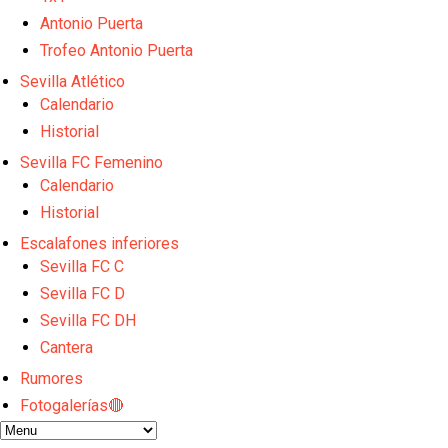
Juanlu se marcha traspasado al Bournemouth
Emery quiere pescar en el Atleti , el Villareal ya t
Antonio Puerta
Vargas y Sow se incorporan al grupo en la sesión d
Trofeo Antonio Puerta
Odysseas Vlachodimos: “El objetivo es mejorar la 
Sevilla Atlético
El Sevilla FC empieza a inscribir a los nuevos fichaj
Nico Guillem:"Es importante que el equipo sea una f
Calendario
Historial
Sevilla FC Femenino
Calendario
Historial
Escalafones inferiores
Sevilla FC C
Sevilla FC D
Sevilla FC DH
Cantera
Rumores
Fotogalerías🔴