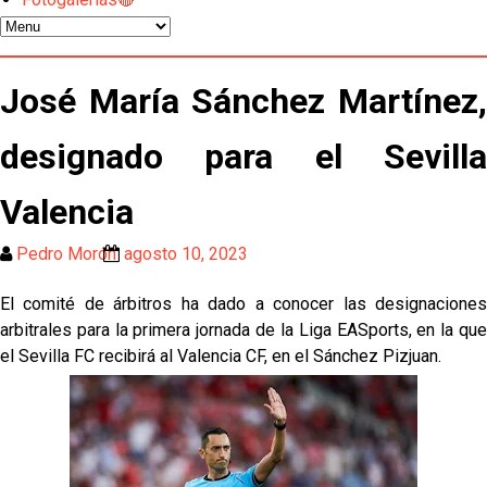
Kochorashvili, seria opción para reforzar el centro
del campo sevillista
Sow muy cerca de cerrar su traspaso al Genoa
José María Sánchez Martínez,
designado para el Sevilla
Oso es el siguiente en la lista para salir
Valencia
El Sevilla FC oficializa la cesión de Rafa Mir al Aris
de Salónica
Pedro Morón
agosto 10, 2023
Juanlu se marcha traspasado al Bournemouth
El comité de árbitros ha dado a conocer las designaciones
arbitrales para la primera jornada de la Liga EASports, en la que
el Sevilla FC recibirá al Valencia CF, en el Sánchez Pizjuan.
Emery quiere pescar en el Atleti , el Villareal ya
tiene nuevo portero y el Getafe mueve ficha... Las
últimas novedades del mercado de La Liga
Vargas y Sow se incorporan al grupo en la sesión
del martes