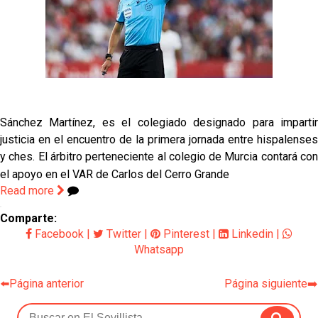
Odysseas Vlachodimos: “El objetivo es mejorar la
temporada pasada”
El Sevilla FC empieza a inscribir a los nuevos
fichajes
Opinión | "Carta abierta a Alberto Flores" por Rafa
García
Sánchez Martínez, es el colegiado designado para impartir
justicia en el encuentro de la primera jornada entre hispalenses
El Sevilla oficializa el traspaso de Sow
y ches. El árbitro perteneciente al colegio de Murcia contará con
el apoyo en el VAR de Carlos del Cerro Grande
Read more
Comparte:
Facebook
|
Twitter
|
Pinterest
|
Linkedin
|
Whatsapp
⬅️Página anterior
Página siguiente➡️