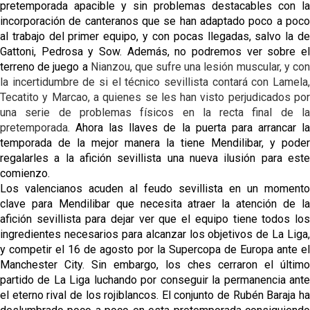
pretemporada apacible y sin problemas destacables con la 
fichajes
incorporación de canteranos que se han adaptado poco a poco 
al trabajo del primer equipo, y con pocas llegadas, salvo la de 
Opinión | "Carta abierta a Alberto Flores" por Rafa
Gattoni, Pedrosa y Sow. Además, no podremos ver sobre el 
García
terreno de juego a 
Nianzou, que sufre una lesión muscular, y con
la incertidumbre de si el técnico sevillista contará con Lamela, 
El Sevilla oficializa el traspaso de Sow
Tecatito y Marcao, a quienes se les han visto perjudicados por 
una serie de problemas físicos en la recta final de la 
pretemporada.
 Ahora las llaves de la puerta para arrancar la 
Miguel Sierra: La temporada pasada se vio
temporada de la mejor manera la tiene Mendilibar, y poder 
reflejado que podemos tirar para delante y
regalarles a la afición sevillista una nueva ilusión para este 
trabajamos con ilusión
Diomande ya es madridista mientras Rodri agita el
comienzo.
mercado
Los valencianos acuden al feudo sevillista en un momento 
clave para Mendilibar que necesita atraer la atención de la 
afición sevillista para dejar ver que el equipo tiene todos los 
ingredientes necesarios para alcanzar los objetivos de La Liga, 
y competir el 16 de agosto por la Supercopa de Europa ante el 
Manchester City. Sin embargo, los ches cerraron el último 
partido de La Liga luchando por conseguir la permanencia ante 
el eterno rival de los rojiblancos. El conjunto de Rubén Baraja ha 