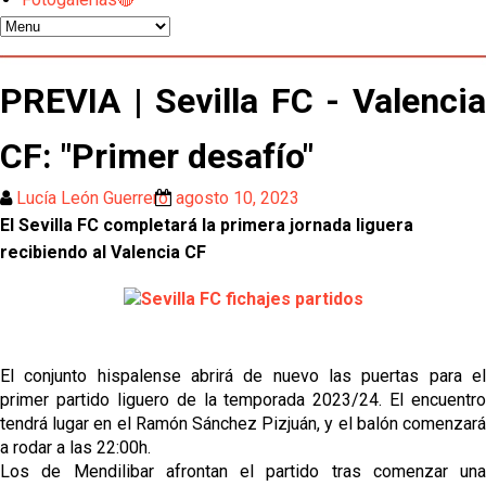
Sow muy cerca de cerrar su traspaso al Genoa
Oso es el siguiente en la lista para salir
PREVIA | Sevilla FC - Valencia
El Sevilla FC oficializa la cesión de Rafa Mir al Aris
CF: "Primer desafío"
de Salónica
Lucía León Guerrero
agosto 10, 2023
Juanlu se marcha traspasado al Bournemouth
El Sevilla FC completará la primera jornada liguera 
recibiendo al Valencia CF
Emery quiere pescar en el Atleti , el Villareal ya
tiene nuevo portero y el Getafe mueve ficha... Las
últimas novedades del mercado de La Liga
Vargas y Sow se incorporan al grupo en la sesión
del martes
El conjunto hispalense abrirá de nuevo las puertas para el 
primer partido liguero de la temporada 2023/24. El encuentro 
Odysseas Vlachodimos: “El objetivo es mejorar la
tendrá lugar en el Ramón Sánchez Pizjuán, y el balón comenzará 
temporada pasada”
a rodar a las 22:00h. 
Los de Mendilibar afrontan el partido tras comenzar una 
El Sevilla FC empieza a inscribir a los nuevos