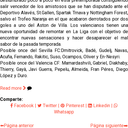
deslumbrado poco a poco en esta pretemporada consiguiendo 
salir vencedor de los amistosos que se han disputado ante el 
Deportivo Alavés, St.Gallen, Spartak Trnava y Nottingham Forest, 
salvo el Trofeo Naranja en el que acabaron derrotados por dos 
goles a uno del Aston de Villa. Los valencianos tienen una 
nueva oportunidad de remontar en La Liga con el objetivo de 
encontrar nuevas sensaciones y hacer desaparecer el mal 
sabor de la pasada temporada.
Posible once del Sevilla FC:Dmitrovick, Badé, Gudelj, Navas, 
Acuña, Fernando, Rakitic, Suso, Ocampos, Oliver y En-Nesyri.
Posible once del Valencia CF: Mamardashvili, Gabriel, Diakhaby, 
Thierry, Gayà, Javi Guerra, Pepelu, Almeida, Fran Péres, Diego 
López y Duro.
Read more
Comparte:
Facebook
|
Twitter
|
Pinterest
|
Linkedin
|
Whatsapp
⬅️Página anterior
Página siguiente➡️