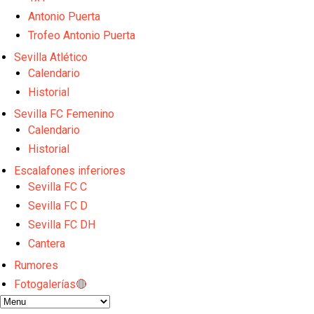
El Sevilla continúa con despidos y rechaza una ofer
Antonio Puerta
El Sevilla mueve ficha por Robbie Ure: la opción 'A'
Los contratiempos para García Plaza por la mala ge
Trofeo Antonio Puerta
El Sevilla C se queda en Tercera Federación
Sevilla Atlético
Análisis | El Sevilla FC cierra una pretemporada de 
Calendario
Historial
Sevilla FC Femenino
Calendario
Historial
Escalafones inferiores
Sevilla FC C
Sevilla FC D
Sevilla FC DH
Cantera
Rumores
Fotogalerías🔴