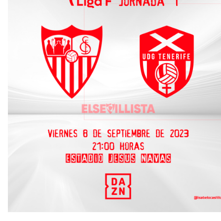
reflejado que podemos tirar para delante y
trabajamos con ilusión
Diomande ya es madridista mientras Rodri agita el
mercado
El Levante UD no descarta vender a Carlos Álvarez
El Sevilla FC trabaja en la contratación de George
Ilenikhena
Joan Jordán podría tener al Estrela Amadora como
destino este lunes