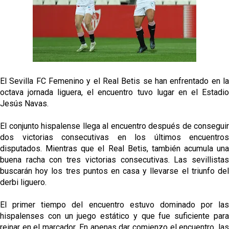
Sow muy cerca de cerrar su traspaso al Genoa
Oso es el siguiente en la lista para salir
Banquillos confirmados: así queda la cantera del
Sevilla Femenino para la 2026/27
El Sevilla FC Femenino y el Real Betis se han enfrentado en la
octava jornada liguera, el encuentro tuvo lugar en el Estadio
Celta y Rayo agitan el mercado de La Liga
Jesús Navas.
El conjunto hispalense llega al encuentro después de conseguir
Previa | El Sevilla FC cierra la pretemporada con el
dos victorias consecutivas en los últimos encuentros
exigente choque ante el Bayer Leverkusen
disputados. Mientras que el Real Betis, también acumula una
buena racha con tres victorias consecutivas. Las sevillistas
buscarán hoy los tres puntos en casa y llevarse el triunfo del
derbi liguero.
El primer tiempo del encuentro estuvo dominado por las
hispalenses con un juego estático y que fue suficiente para
reinar en el marcador. En apenas dar comienzo el encuentro, las