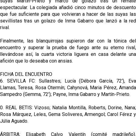
suyas Martín-Prieto y marcó de golazo tras un remate
espectacular. La colegiada añadió cinco minutos de descuento
que fue suficiente para que volvieran a hacer de las suyas las
sevillistas tras un golazo de Inma Gabarro que lanzó a la red
rival.
Finalmente, las blanquirrojas supieron dar con la tónica del
encuentro y superar la prueba de fuego ante su eterno rival,
llevándose así, la cuarta victoria liguera en casa delante una
afición que lo deseaba con ansias.
FICHA DEL ENCUENTRO
6. SEVILLA FC: Sullastres; Lucía (Débora García, 72'), Eva
Llamas, Teresa, Rosa Otermín; Cahynová, Maria Pérez, Amanda
Sampedro (Gemma, 72'); Payne, Inma Gabarro y Martín-Prieto.
0. REAL BETIS: Vizoso; Natalia Montilla, Roberts, Dorine, Nana;
Rosa Márquez, Leles, Gema Soliveres, Armengol; Carol Férez y
Júlia Aguado.
ÁRBITRA: Elisabeth Calvo Valentín (comité madrileño).