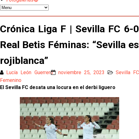
Los contratiempos para García Plaza por la mala
gestión de un inválido Consejo
El Sevilla C se queda en Tercera Federación
Crónica Liga F | Sevilla FC 6-0
Atlético y Getafe agitan el mercado de LaLiga
Real Betis Féminas: “Sevilla es
rojiblanca”
Luis García Plaza: No sufrir ya es un paso adelante
Lucía León Guerrero
noviembre 25, 2023
Sevilla F
El Sevilla FC plantea ampliar hasta cinco fichajes
Femenino
más antes del cierre
El Sevilla FC desata una locura en el derbi liguero
Djibril Sow pone rumbo a Italia para firmar su nuevo
contrato con el Genoa
Kochorashvili, seria opción para reforzar el centro
del campo sevillista