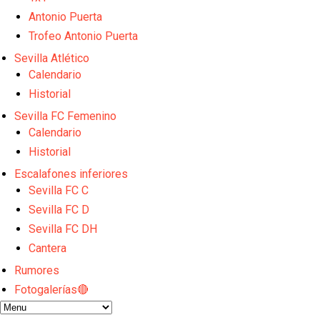
El Sevilla FC empieza a inscribir a los nuevos fichaj
Opinión | "Carta abierta a Alberto Flores" por Rafa G
Antonio Puerta
El Sevilla oficializa el traspaso de Sow
Trofeo Antonio Puerta
Miguel Sierra: La temporada pasada se vio reflejad
Sevilla Atlético
Diomande ya es madridista mientras Rodri agita el
Calendario
Historial
Sevilla FC Femenino
Calendario
Historial
Escalafones inferiores
Sevilla FC C
Sevilla FC D
Sevilla FC DH
Cantera
Rumores
Fotogalerías🔴