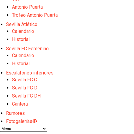
Djibril Sow pone rumbo a Italia para firmar su nuev
Kochorashvili, seria opción para reforzar el centro 
Antonio Puerta
Sow muy cerca de cerrar su traspaso al Genoa
Trofeo Antonio Puerta
Oso es el siguiente en la lista para salir
Sevilla Atlético
Banquillos confirmados: así queda la cantera del S
Calendario
Historial
Sevilla FC Femenino
Calendario
Historial
Escalafones inferiores
Sevilla FC C
Sevilla FC D
Sevilla FC DH
Cantera
Rumores
Fotogalerías🔴