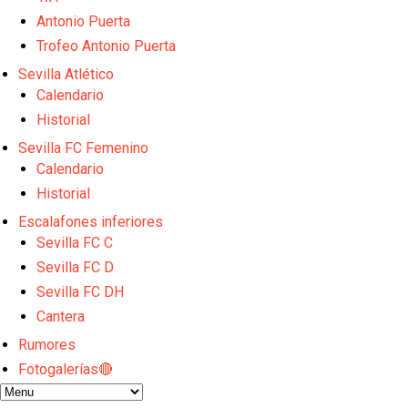
Odysseas Vlachodimos: “El objetivo es mejorar la 
El Sevilla FC empieza a inscribir a los nuevos fichaj
Antonio Puerta
Opinión | "Carta abierta a Alberto Flores" por Rafa G
Trofeo Antonio Puerta
Análisis I Quién es y cómo juega Fran González
Sevilla Atlético
Miguel Sierra: La temporada pasada se vio reflejad
Calendario
Historial
Sevilla FC Femenino
Calendario
Historial
Escalafones inferiores
Sevilla FC C
Sevilla FC D
Sevilla FC DH
Cantera
Rumores
Fotogalerías🔴