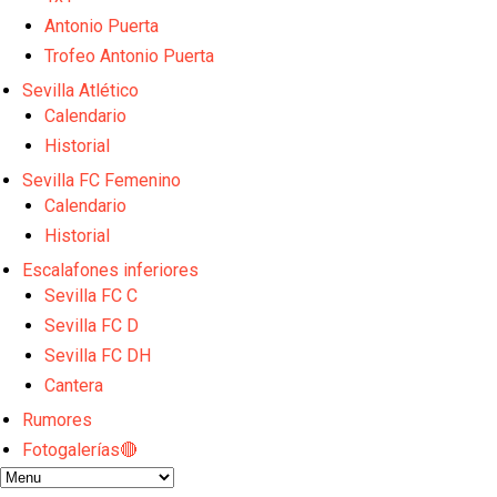
Sow muy cerca de cerrar su traspaso al Genoa
Antonio Puerta
Oso es el siguiente en la lista para salir
Banquillos confirmados: así queda la cantera del S
Trofeo Antonio Puerta
Celta y Rayo agitan el mercado de La Liga
Sevilla Atlético
Previa | El Sevilla FC cierra la pretemporada con e
Calendario
Historial
Sevilla FC Femenino
Calendario
Historial
Escalafones inferiores
Sevilla FC C
Sevilla FC D
Sevilla FC DH
Cantera
Rumores
Fotogalerías🔴