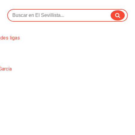
ndes ligas
García