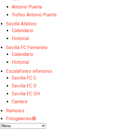
El dato que destaca a Agoumé entre las cinco gran
Antonio Puerta
Juanlu de vuelta a Sevilla para cerrar su fichaje a l
El Granada negocia con el Sevilla FC por Alberto Fl
Trofeo Antonio Puerta
El Sevilla continúa con despidos y rechaza una ofer
Sevilla Atlético
El Sevilla mueve ficha por Robbie Ure: la opción 'A'
Calendario
Historial
Sevilla FC Femenino
Calendario
Historial
Escalafones inferiores
Sevilla FC C
Sevilla FC D
Sevilla FC DH
Cantera
Rumores
Fotogalerías🔴