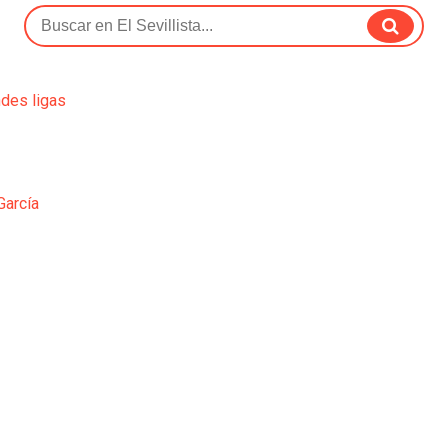
ndes ligas
García