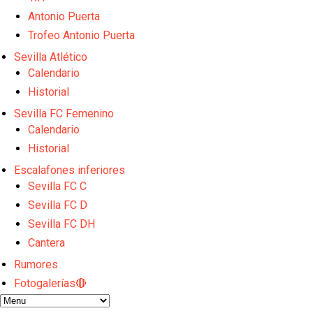
El Granada negocia con el Sevilla FC por Alberto Fl
El Sevilla continúa con despidos y rechaza una ofer
Antonio Puerta
El Sevilla FC cierra el fichaje de Robbie Ure
Trofeo Antonio Puerta
Crónica Pretemporada | Real Madrid 2-4 Sevilla FC
Sevilla Atlético
La revolución de José Ignacio Navarro en el Sevilla
Calendario
Historial
Sevilla FC Femenino
Calendario
Historial
Escalafones inferiores
Sevilla FC C
Sevilla FC D
Sevilla FC DH
Cantera
Rumores
Fotogalerías🔴