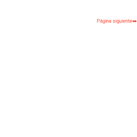
p
Página siguiente➡️