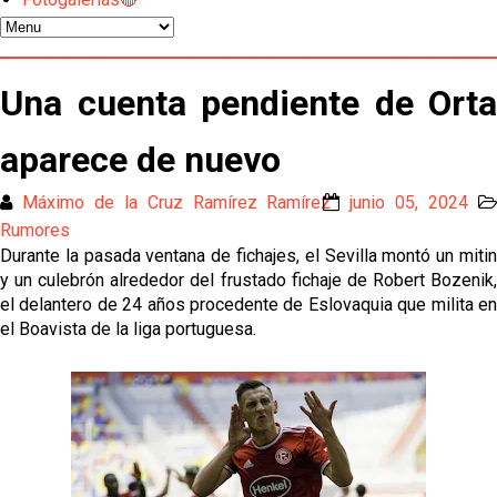
Juanlu se marcha traspasado al Bournemouth
Emery quiere pescar en el Atleti , el Villareal ya
Una cuenta pendiente de Orta
tiene nuevo portero y el Getafe mueve ficha... Las
últimas novedades del mercado de La Liga
Vargas y Sow se incorporan al grupo en la sesión
aparece de nuevo
del martes
Máximo de la Cruz Ramírez Ramírez
junio 05, 2024
Odysseas Vlachodimos: “El objetivo es mejorar la
Rumores
temporada pasada”
Durante la pasada ventana de fichajes, el Sevilla montó un mitin
y un culebrón alrededor del frustado fichaje de Robert Bozenik,
El Sevilla FC empieza a inscribir a los nuevos
el delantero de 24 años procedente de Eslovaquia que milita en
fichajes
el Boavista de la liga portuguesa.
Opinión | "Carta abierta a Alberto Flores" por Rafa
García
Análisis I Quién es y cómo juega Fran González
Endrick y Marc Bernal protagonizan las ofertas más