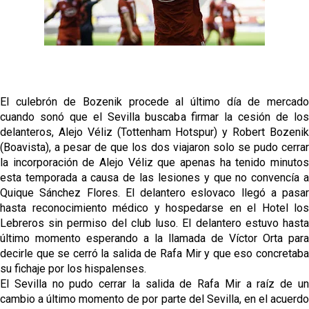
destacadas del día
El Sevilla Juvenil A última detalles en Canarias para
su debut en la Cantalejo Province Cup
La cita ante el Espanyol a domicilio ya tiene horario
El culebrón de Bozenik procede al último día de mercado
cuando sonó que el Sevilla buscaba firmar la cesión de los
El dato que destaca a Agoumé entre las cinco
delanteros, Alejo Véliz (Tottenham Hotspur) y Robert Bozenik
grandes ligas
(Boavista), a pesar de que los dos viajaron solo se pudo cerrar
la incorporación de Alejo Véliz que apenas ha tenido minutos
Alberto Flores, muy cerca de convertirse en nuevo
esta temporada a causa de las lesiones y que no convencía a
jugador del Granada CF
Quique Sánchez Flores. El delantero eslovaco llegó a pasar
hasta reconocimiento médico y hospedarse en el Hotel los
Lebreros sin permiso del club luso. El delantero estuvo hasta
último momento esperando a la llamada de Víctor Orta para
decirle que se cerró la salida de Rafa Mir y que eso concretaba
su fichaje por los hispalenses.
El Sevilla no pudo cerrar la salida de Rafa Mir a raíz de un
cambio a último momento de por parte del Sevilla, en el acuerdo