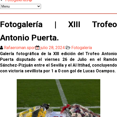
Kochorashvili, seria opción para reforzar el centro
del campo sevillista
Sow muy cerca de cerrar su traspaso al Genoa
Fotogalería | XIII Trofeo
Antonio Puerta.
Oso es el siguiente en la lista para salir
Rafaeroman.sports
julio 28, 2024
Fotogalería
El Sevilla FC oficializa la cesión de Rafa Mir al Aris
Galería fotográfica de la XIII edición del Trofeo Antonio
de Salónica
Puerta disputado el viernes 26 de Julio en el Ramón
Sánchez-Pizjuán entre el Sevilla y el Al Ittihad, concluyendo
Juanlu se marcha traspasado al Bournemouth
con victoria sevillista por 1 a 0 con gol de Lucas Ocampos.
Emery quiere pescar en el Atleti , el Villareal ya
tiene nuevo portero y el Getafe mueve ficha... Las
últimas novedades del mercado de La Liga
Vargas y Sow se incorporan al grupo en la sesión
del martes