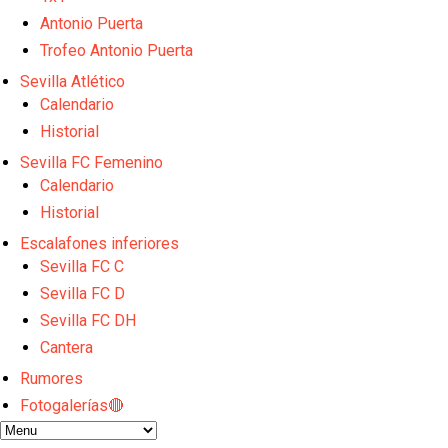
El Sevilla FC empieza a inscribir a los nuevos fichaj
Antonio Puerta
Opinión | "Carta abierta a Alberto Flores" por Rafa G
El Sevilla oficializa el traspaso de Sow
Trofeo Antonio Puerta
Miguel Sierra: La temporada pasada se vio reflejad
Sevilla Atlético
Diomande ya es madridista mientras Rodri agita el
Calendario
Historial
Sevilla FC Femenino
Calendario
Historial
Escalafones inferiores
Sevilla FC C
Sevilla FC D
Sevilla FC DH
Cantera
Rumores
Fotogalerías🔴