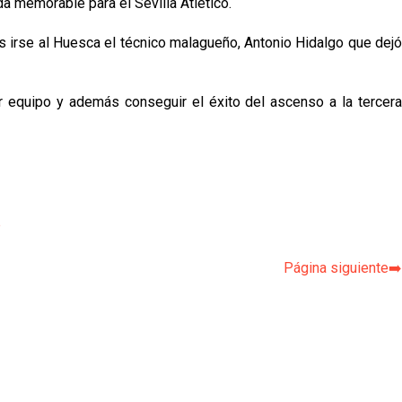
a memorable para el Sevilla Atlético.
ras irse al Huesca el técnico malagueño, Antonio Hidalgo que dejó
er equipo y además conseguir el éxito del ascenso a la tercera
p
Página siguiente➡️