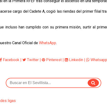
ial en la Primera RFEF tras conseguir el ascenso en una temporad
hacerse cargo del Cadete A, cogió las riendas del primer filial t
ue incluso han cumplido con su primera misión, surtir al prim
nuestro Canal Oficial de
WhatsApp
.
Facebook
|
Twitter
|
Pinterest
|
Linkedin
|
Whatsap
ndes ligas