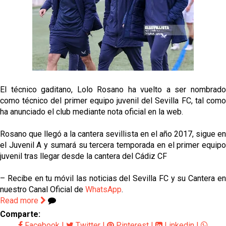
Kochorashvili, seria opción para reforzar el centro
del campo sevillista
Sow muy cerca de cerrar su traspaso al Genoa
Oso es el siguiente en la lista para salir
El técnico gaditano, Lolo Rosano ha vuelto a ser nombrado
Banquillos confirmados: así queda la cantera del
como técnico del primer equipo juvenil del Sevilla FC, tal como
Sevilla Femenino para la 2026/27
ha anunciado el club mediante nota oficial en la web.
Rosano que llegó a la cantera sevillista en el año 2017, sigue en
el Juvenil A y sumará su tercera temporada en el primer equipo
juvenil tras llegar desde la cantera del Cádiz CF
– Recibe en tu móvil las noticias del Sevilla FC y su Cantera en
nuestro Canal Oficial de
WhatsApp
.
Read more
Comparte:
Facebook
|
Twitter
|
Pinterest
|
Linkedin
|