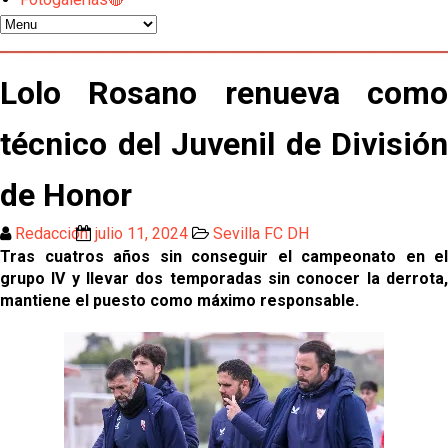
El Sevilla mueve ficha por Robbie Ure: la opción 'A'
para el ataque nervionense
Los contratiempos para García Plaza por la mala
Lolo Rosano renueva como
gestión de un inválido Consejo
técnico del Juvenil de División
El Sevilla C se queda en Tercera Federación
de Honor
Atlético y Getafe agitan el mercado de LaLiga
Redacción
julio 11, 2024
Sevilla FC DH
Tras cuatros años sin conseguir el campeonato en el
Luis García Plaza: No sufrir ya es un paso adelante
grupo IV y llevar dos temporadas sin conocer la derrota,
mantiene el puesto como máximo responsable.
El Sevilla FC plantea ampliar hasta cinco fichajes
más antes del cierre
Djibril Sow pone rumbo a Italia para firmar su nuevo
contrato con el Genoa