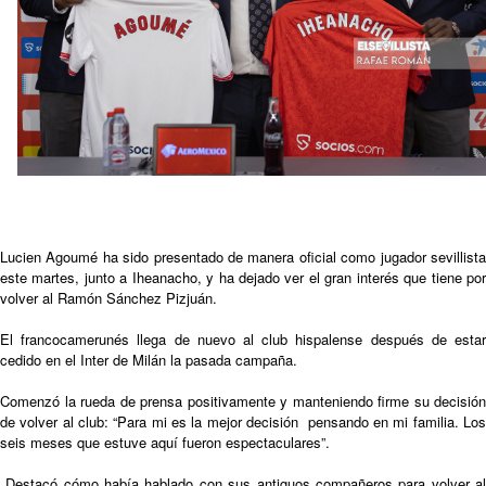
Atlético y Getafe agitan el mercado de LaLiga
Luis García Plaza: No sufrir ya es un paso adelante
El Sevilla FC plantea ampliar hasta cinco fichajes
más antes del cierre
Djibril Sow pone rumbo a Italia para firmar su nuevo
contrato con el Genoa
Lucien Agoumé ha sido presentado de manera oficial como jugador sevillista
este martes, junto a Iheanacho, y ha dejado ver el gran interés que tiene por
volver al Ramón Sánchez Pizjuán.
El francocamerunés llega de nuevo al club hispalense después de estar
cedido en el Inter de Milán la pasada campaña.
Comenzó la rueda de prensa positivamente y manteniendo firme su decisión
de volver al club: “Para mi es la mejor decisión pensando en mi familia. Los
seis meses que estuve aquí fueron espectaculares”.
Destacó cómo había hablado con sus antiguos compañeros para volver al