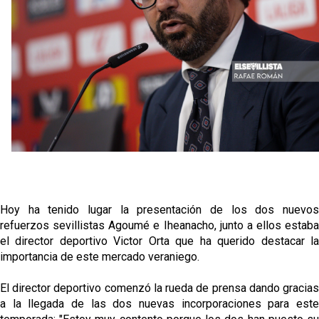
OFICIAL | Juanlu se marcha al Bournemouth
Los posibles herederos del número 16 tras la
marcha de Juanlu
Alberto Flores, muy cerca de convertirse en nuevo
jugador del Granada CF
El Granada negocia con el Sevilla FC por Alberto
Flores
IDV reclama dinero al Sevilla por Mercado
Hoy ha tenido lugar la presentación de los dos nuevos
refuerzos sevillistas Agoumé e Iheanacho, junto a ellos estaba
el director deportivo Victor Orta que ha querido destacar la
importancia de este mercado veraniego.
El director deportivo comenzó la rueda de prensa dando gracias
a la llegada de las dos nuevas incorporaciones para este