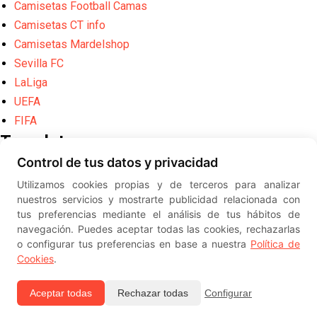
Camisetas Football Camas
Camisetas CT info
Camisetas Mardelshop
Sevilla FC
LaLiga
UEFA
FIFA
Translate
Control de tus datos y privacidad
Powered by
Translate
Utilizamos cookies propias y de terceros para analizar
Diseño web creado por
Erick
nuestros servicios y mostrarte publicidad relacionada con
©
ElSevillista.es - Información sobr
tus preferencias mediante el análisis de tus hábitos de
el Sevilla FC, Sevilla Atlético, Sevilla Femenino y su Cantera
navegación. Puedes aceptar todas las cookies, rechazarlas
-- --
2026
o configurar tus preferencias en base a nuestra
Política de
Cookies
.
Aceptar todas
Rechazar todas
Configurar