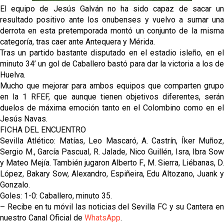
Vargas y Sow se incorporan al grupo en la sesión
El equipo de Jesús Galván no ha sido capaz de sacar un
del martes
resultado positivo ante los onubenses y vuelvo a sumar una
derrota en esta pretemporada montó un conjunto de la misma
Odysseas Vlachodimos: “El objetivo es mejorar la
categoría, tras caer ante Antequera y Mérida.
temporada pasada”
Tras un partido bastante disputado en el estadio isleño, en el
minuto 34’ un gol de Caballero bastó para dar la victoria a los de
El Sevilla FC empieza a inscribir a los nuevos
Huelva.
fichajes
Mucho que mejorar para ambos equipos que comparten grupo
en la 1 RFEF, que aunque tienen objetivos diferentes, serán
Opinión | "Carta abierta a Alberto Flores" por Rafa
duelos de máxima emoción tanto en el Colombino como en el
García
Jesús Navas.
FICHA DEL ENCUENTRO
Sevilla Atlético: Matías, Leo Mascaró, A. Castrín, Íker Muñoz,
Sergio M., García Pascual, R. Jalade, Nico Guillén, Isra, Ibra Sow
y Mateo Mejía. También jugaron Alberto F., M. Sierra, Liébanas, D.
López, Bakary Sow, Alexandro, Espiñeira, Edu Altozano, Juank y
Gonzalo.
Goles: 1-0: Caballero, minuto 35.
– Recibe en tu móvil las noticias del Sevilla FC y su Cantera en
nuestro Canal Oficial de
WhatsApp
.