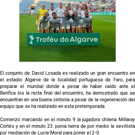
Oso es el siguiente en la lista para salir
Banquillos confirmados: así queda la cantera del
Sevilla Femenino para la 2026/27
Celta y Rayo agitan el mercado de La Liga
Previa | El Sevilla FC cierra la pretemporada con el
El conjunto de David Losada es realizado un gran encuentro en
exigente choque ante el Bayer Leverkusen
el estadio Algarve de la localidad portuguesa de Faro, para
preparar el mundial donde a pesar de haber caído ante el
Benfica los la recta final del encuentro, ha demostrado que se
encuentran en una buena sintonía a pesar de la regeneración del
equipo que se ha realizado en esta pretemporada.
Comenzó marcando en el minuto 9 la jugadora chilena Millaray
Cortés y en el minuto 23: ponía tierra de por medio la sevillista
por mediación de Lucía Moral para poner el 2-0.