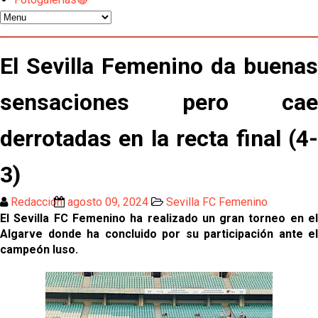
gestión de un inválido Consejo
El Sevilla C se queda en Tercera Federación
El Sevilla Femenino da buenas
Atlético y Getafe agitan el mercado de LaLiga
sensaciones pero cae
Luis García Plaza: No sufrir ya es un paso adelante
derrotadas en la recta final (4-
3)
El Sevilla FC plantea ampliar hasta cinco fichajes
más antes del cierre
Redacción
agosto 09, 2024
Sevilla FC Femenino
Djibril Sow pone rumbo a Italia para firmar su nuevo
El Sevilla FC Femenino ha realizado un gran torneo en el
contrato con el Genoa
Algarve donde ha concluido por su participación ante el
campeón luso.
Kochorashvili, seria opción para reforzar el centro
del campo sevillista
Sow muy cerca de cerrar su traspaso al Genoa