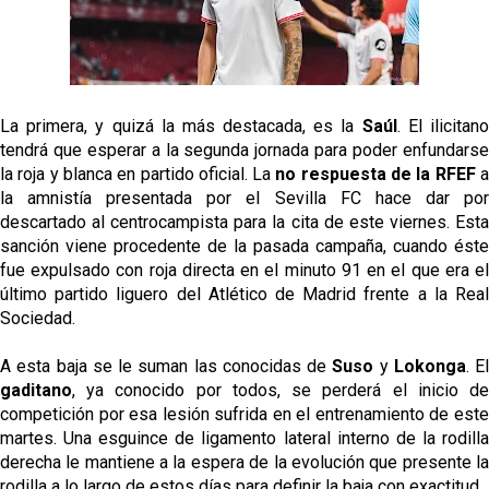
Djibril Sow pone rumbo a Italia para firmar su nuevo
contrato con el Genoa
Kochorashvili, seria opción para reforzar el centro
del campo sevillista
La primera, y quizá la más destacada, es la
Saúl
. El ilicitan
Sow muy cerca de cerrar su traspaso al Genoa
tendrá que esperar a la segunda jornada para poder enfundarse
la roja y blanca en partido oficial. La
no respuesta de la RFEF
la amnistía presentada por el Sevilla FC hace dar por
Oso es el siguiente en la lista para salir
descartado al centrocampista para la cita de este viernes. Esta
sanción viene procedente de la pasada campaña, cuando éste
fue expulsado con roja directa en el minuto 91 en el que era el
último partido liguero del Atlético de Madrid frente a la Real
Sociedad.
A esta baja se le suman las conocidas de
Suso
y
Lokonga
. El
gaditano
, ya conocido por todos, se perderá el inicio de
competición por esa lesión sufrida en el entrenamiento de este
martes. Una esguince de ligamento lateral interno de la rodilla
derecha le mantiene a la espera de la evolución que presente la
rodilla a lo largo de estos días para definir la baja con exactitud.