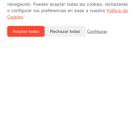
navegación. Puedes aceptar todas las cookies, rechazarlas
o configurar tus preferencias en base a nuestra
Política de
Cookies
.
Sobre El Sevillista
Aceptar todas
Rechazar todas
Configurar
Quiénes Somos
Publicítate aquí
Contacto
Aviso Legal, Política de Privacidad y Política de Cookies
Código ético
Archivo del Sevillista
Webs de relevancia
Camisetas Football Camas
Camisetas CT info
Camisetas Mardelshop
Sevilla FC
LaLiga