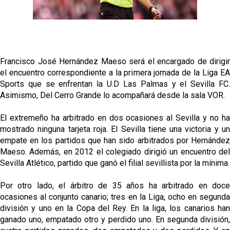
Vargas y Sow se incorporan al grupo en la sesión
del martes
Odysseas Vlachodimos: “El objetivo es mejorar la
temporada pasada”
Francisco José Hernández Maeso será el encargado de dirigir
El Sevilla FC empieza a inscribir a los nuevos
el encuentro correspondiente a la primera jornada de la Liga EA
fichajes
Sports que se enfrentan la U.D Las Palmas y el Sevilla FC.
Asimismo, Del Cerro Grande lo acompañará desde la sala VOR.
Opinión | "Carta abierta a Alberto Flores" por Rafa
García
El extremeño ha arbitrado en dos ocasiones al Sevilla y no ha
mostrado ninguna tarjeta roja. El Sevilla tiene una victoria y un
empate en los partidos que han sido arbitrados por Hernández
Maeso. Además, en 2012 el colegiado dirigió un encuentro del
Sevilla Atlético, partido que ganó el filial sevillista por la mínima.
Por otro lado, el árbitro de 35 años ha arbitrado en doce
ocasiones al conjunto canario; tres en la Liga, ocho en segunda
división y uno en la Copa del Rey. En la liga, los canarios han
ganado uno, empatado otro y perdido uno. En segunda división,