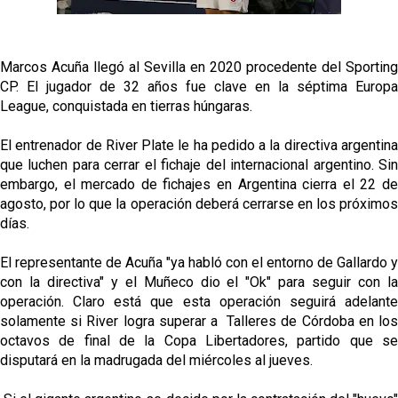
Oso es el siguiente en la lista para salir
Marcos Acuña llegó al Sevilla en 2020 procedente del Sporting
CP. El jugador de 32 años fue clave en la séptima Europa
League, conquistada en tierras húngaras.
Banquillos confirmados: así queda la cantera del
Sevilla Femenino para la 2026/27
El entrenador de River Plate le ha pedido a la directiva argentina
que luchen para cerrar el fichaje del internacional argentino. Sin
Celta y Rayo agitan el mercado de La Liga
embargo, el mercado de fichajes en Argentina cierra el 22 de
agosto, por lo que la operación deberá cerrarse en los próximos
Previa | El Sevilla FC cierra la pretemporada con el
días.
exigente choque ante el Bayer Leverkusen
El representante de Acuña "ya habló con el entorno de Gallardo y
con la directiva" y el Muñeco dio el "Ok" para seguir con la
operación. Claro está que esta operación seguirá adelante
solamente si River logra superar a Talleres de Córdoba en los
octavos de final de la Copa Libertadores, partido que se
disputará en la madrugada del miércoles al jueves.