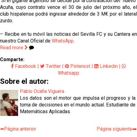
Si el gigante argentino se decide por la contratación del "huevo"
Acuña, cuyo contrato vence el 30 de julio del próximo año, el
club hispalense podrá ingresar alrededor de 3 M€ por el lateral
zurdo.
– Recibe en tu móvil las noticias del Sevilla FC y su Cantera en
nuestro Canal Oficial de
WhatsApp
.
Read more
Comparte:
Facebook
|
Twitter
|
Pinterest
|
Linkedin
|
Whatsapp
Sobre el autor:
Pablo Ocaña Viguera
Los datos son el motor que impulsa el progreso y la
toma de decisiones en el mundo actual. Estudiante de
Matemáticas Aplicadas.
⬅️Página anterior
Página siguiente➡️