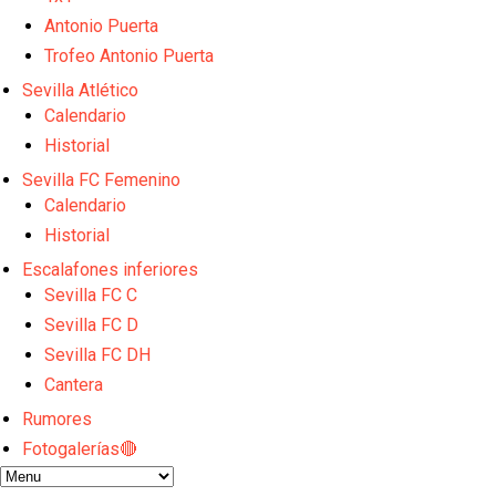
El Granada negocia con el Sevilla FC por Alberto Fl
Antonio Puerta
El Sevilla continúa con despidos y rechaza una ofer
El Sevilla FC cierra el fichaje de Robbie Ure
Trofeo Antonio Puerta
Crónica Pretemporada | Real Madrid 2-4 Sevilla FC
Sevilla Atlético
La revolución de José Ignacio Navarro en el Sevilla
Calendario
Historial
Sevilla FC Femenino
Calendario
Historial
Escalafones inferiores
Sevilla FC C
Sevilla FC D
Sevilla FC DH
Cantera
Rumores
Fotogalerías🔴