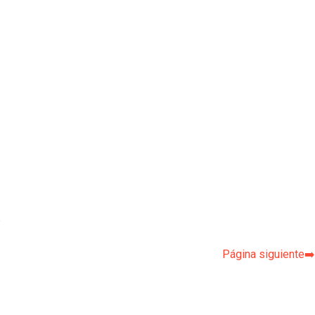
p
Página siguiente➡️