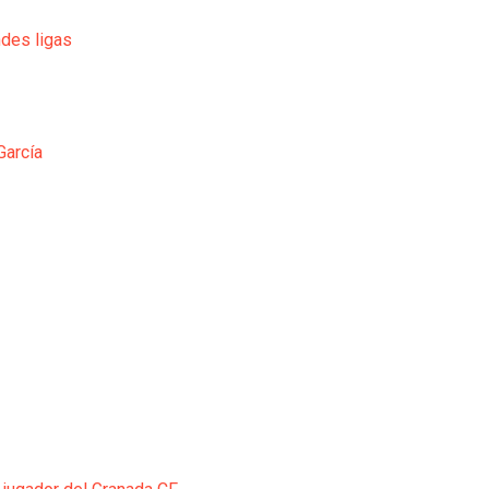
ndes ligas
García